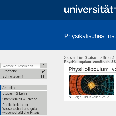
Physikalisches Inst
Aktuelles
Studium & Lehre
Öffentlichkeit & Presse
Redl
›
Sie sind hier:
Startseite
Bilder &
PhysKolloquium_vomBruch_SS
PhysKolloquium_v
Startseite
Schnellzugriff
Aktuelles
Studium & Lehre
Zeige Bild in voller Größe…
Öffentlichkeit & Presse
Redlichkeit in der
Wissenschaft und gute
wissenschaftliche Praxis