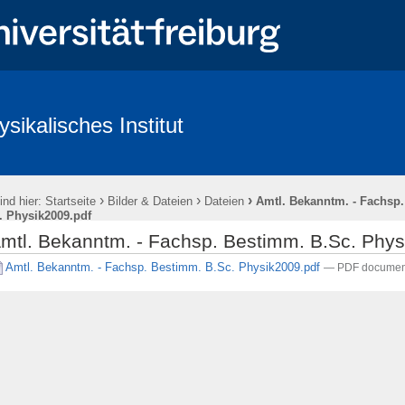
ysikalisches Institut
ntlichkeit & Presse
Redlichkeit in der Wissenschaft und gute wissenscha
›
›
›
ind hier:
Startseite
Bilder & Dateien
Dateien
Amtl. Bekanntm. - Fachsp
. Physik2009.pdf
mtl. Bekanntm. - Fachsp. Bestimm. B.Sc. Phys
Amtl. Bekanntm. - Fachsp. Bestimm. B.Sc. Physik2009.pdf
— PDF documen