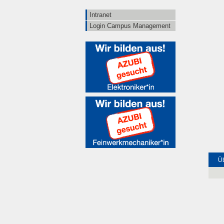
Intranet
Login Campus Management
Üb