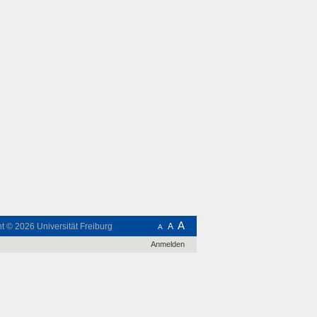
A
ht © 2026
Universität Freiburg
A
A
Anmelden