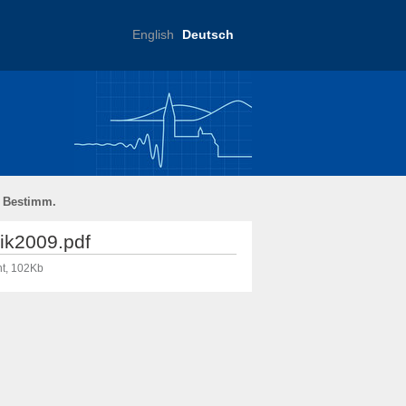
English
Deutsch
ftliche Praxis
. Bestimm.
ik2009.pdf
t, 102Kb