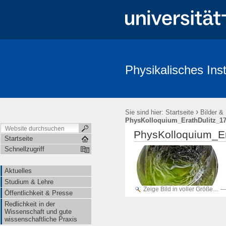
Physikalisches Inst
Aktuelles
Studium & Lehre
Öffentlichkeit & Presse
Redl
›
Sie sind hier:
Startseite
Bilder &
PhysKolloquium_ErathDulitz_17
PhysKolloquium_Er
Startseite
Schnellzugriff
Aktuelles
Studium & Lehre
Zeige Bild in voller Größe…
Öffentlichkeit & Presse
Redlichkeit in der
Wissenschaft und gute
wissenschaftliche Praxis