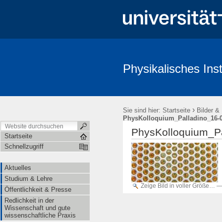
Physikalisches Inst
Aktuelles
Studium & Lehre
Öffentlichkeit & Presse
Redl
›
Sie sind hier:
Startseite
Bilder &
PhysKolloquium_Palladino_16-0
PhysKolloquium_Pa
Startseite
Schnellzugriff
Aktuelles
Studium & Lehre
Zeige Bild in voller Größe…
Öffentlichkeit & Presse
Redlichkeit in der
Wissenschaft und gute
wissenschaftliche Praxis