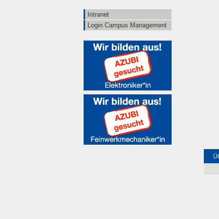
Intranet
Login Campus Management
Üb