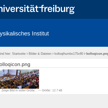
ysikalisches Institut
ntlichkeit & Presse
Redlichkeit in der Wissenschaft und gute wissenscha
›
›
›
ind hier:
Startseite
Bilder & Dateien
kolloqthumbs175x80
kolloqicon.pn
olloqicon.png
Zeige Bild in voller Größe…
—
Größe:
:
12.7 kB