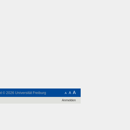
A
ht © 2026
Universität Freiburg
A
A
Anmelden