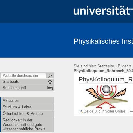
Physikalisches Inst
Aktuelles
Studium & Lehre
Öffentlichkeit & Presse
Redl
›
Sie sind hier:
Startseite
Bilder &
PhysKolloquium_Rohrbach_30-0
PhysKolloquium_R
Startseite
Schnellzugriff
Aktuelles
Studium & Lehre
Zeige Bild in voller Größe…
Öffentlichkeit & Presse
Redlichkeit in der
Wissenschaft und gute
wissenschaftliche Praxis