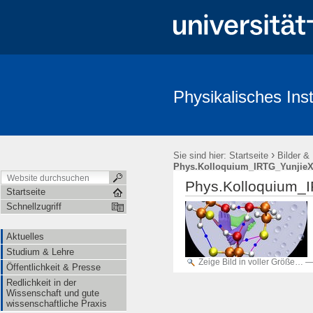
Physikalisches Inst
Aktuelles
Studium & Lehre
Öffentlichkeit & Presse
Redl
›
Sie sind hier:
Startseite
Bilder &
Phys.Kolloquium_IRTG_YunjieX
Phys.Kolloquium_
Startseite
Schnellzugriff
Aktuelles
Studium & Lehre
Zeige Bild in voller Größe…
Öffentlichkeit & Presse
Redlichkeit in der
Wissenschaft und gute
wissenschaftliche Praxis