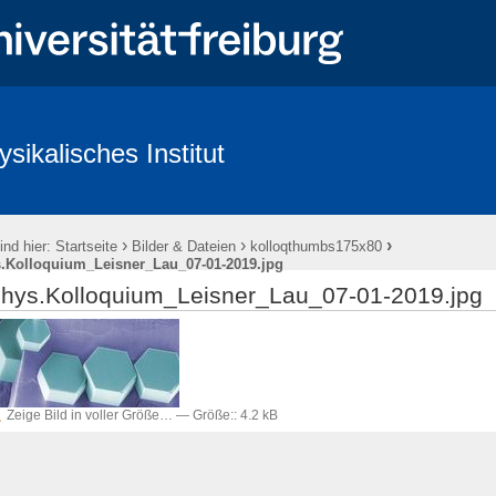
ysikalisches Institut
ntlichkeit & Presse
Redlichkeit in der Wissenschaft und gute wissenscha
›
›
›
ind hier:
Startseite
Bilder & Dateien
kolloqthumbs175x80
.Kolloquium_Leisner_Lau_07-01-2019.jpg
hys.Kolloquium_Leisner_Lau_07-01-2019.jpg
Zeige Bild in voller Größe…
—
Größe:
:
4.2 kB