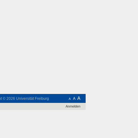
A
ht © 2026
Universität Freiburg
A
A
Anmelden