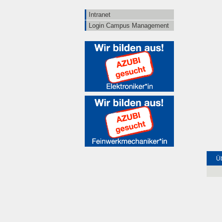
Intranet
Login Campus Management
Üb