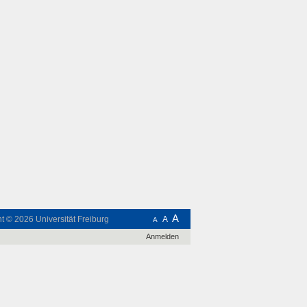
A
ht © 2026
Universität Freiburg
A
A
Anmelden