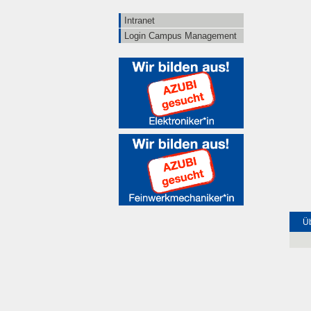
Intranet
Login Campus Management
Üb