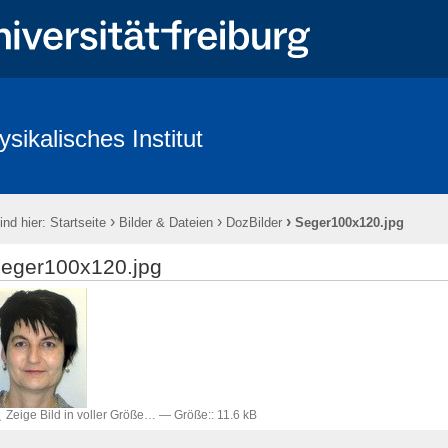
ysikalisches Institut
ntlichkeit & Presse
Redlichkeit in der Wissenschaft und gute wissenscha
›
›
›
ind hier:
Startseite
Bilder & Dateien
DozBilder
Seger100x120.jpg
eger100x120.jpg
Zeige Bild in voller Größe…
—
Größe:
:
11.6 kB