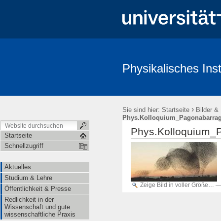
Physikalisches Inst
Aktuelles
Studium & Lehre
Öffentlichkeit & Presse
Redl
›
Sie sind hier:
Startseite
Bilder &
Phys.Kolloquium_Pagonabarraga
Phys.Kolloquium_P
Startseite
Schnellzugriff
Aktuelles
Studium & Lehre
Zeige Bild in voller Größe…
Öffentlichkeit & Presse
Redlichkeit in der
Wissenschaft und gute
wissenschaftliche Praxis