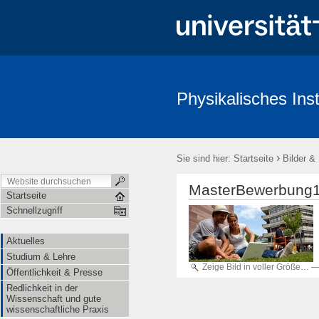
Physikalisches Inst
Aktuelles
Studium & Lehre
Öffentlichkeit & Presse
Redl
›
Sie sind hier:
Startseite
Bilder &
MasterBewerbung1
Startseite
Schnellzugriff
Aktuelles
Studium & Lehre
Zeige Bild in voller Größe…
Öffentlichkeit & Presse
Redlichkeit in der
Wissenschaft und gute
wissenschaftliche Praxis