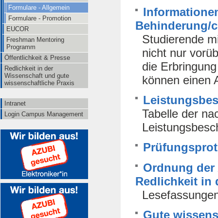
Formulare - Allgemein
Informationen
Formulare - Promotion
Behinderung/c
EUCOR
Studierende mi
Freshman Mentoring
Programm
nicht nur vorü
Öffentlichkeit & Presse
die Erbringung
Redlichkeit in der
Wissenschaft und gute
können einen A
wissenschaftliche Praxis
Leistungsbes
Intranet
Tabelle der na
Login Campus Management
Leistungsbesc
Prüfungsproto
Ordnung der 
Redlichkeit in
Lesefassungen
Gute wissensc