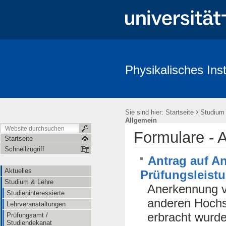
Physikalisches Inst
Aktuelles
Studium & Lehre
Öffentlichkeit & Presse
Redl
›
Sie sind hier:
Startseite
Studium
Allgemein
Formulare - 
Startseite
Schnellzugriff
Antrag auf A
Aktuelles
Prüfungsleist
Studium & Lehre
Anerkennung vo
Studieninteressierte
anderen Hochs
Lehrveranstaltungen
erbracht wurd
Prüfungsamt /
Studiendekanat