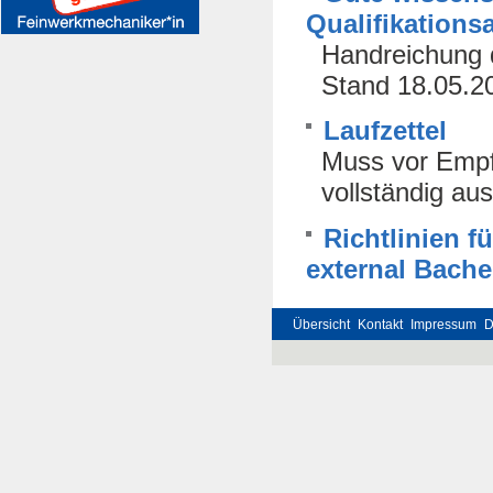
Qualifikations
Handreichung 
Stand 18.05.2
Laufzettel
Muss vor Empf
vollständig au
Richtlinien f
external Bache
Übersicht
Kontakt
Impressum
D