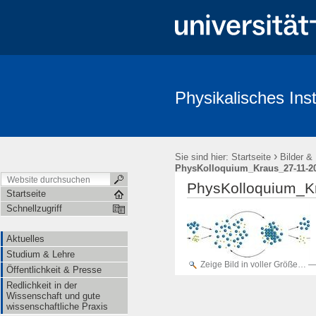
Physikalisches Inst
Aktuelles
Studium & Lehre
Öffentlichkeit & Presse
Redl
›
Sie sind hier:
Startseite
Bilder &
PhysKolloquium_Kraus_27-11-20
PhysKolloquium_K
Startseite
Schnellzugriff
Aktuelles
Studium & Lehre
Zeige Bild in voller Größe…
Öffentlichkeit & Presse
Redlichkeit in der
Wissenschaft und gute
wissenschaftliche Praxis