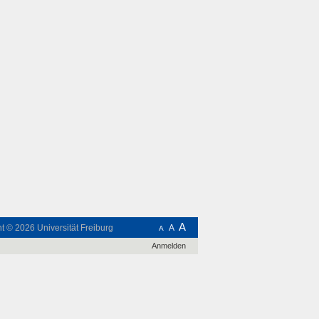
A
ht © 2026
Universität Freiburg
A
A
Anmelden