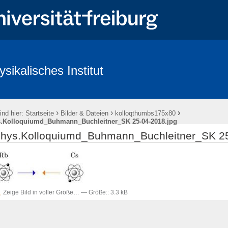
ysikalisches Institut
ntlichkeit & Presse
Redlichkeit in der Wissenschaft und gute wissenscha
›
›
›
ind hier:
Startseite
Bilder & Dateien
kolloqthumbs175x80
.Kolloquiumd_Buhmann_Buchleitner_SK 25-04-2018.jpg
hys.Kolloquiumd_Buhmann_Buchleitner_SK 25
Zeige Bild in voller Größe…
—
Größe:
:
3.3 kB