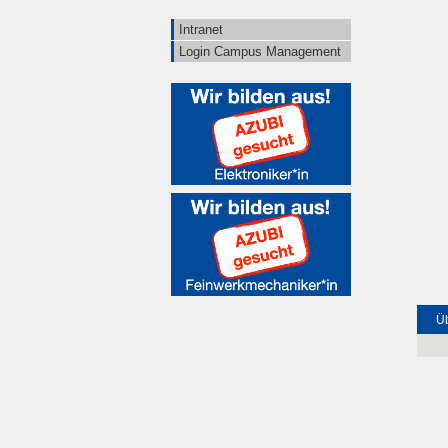
Intranet
Login Campus Management
Üb