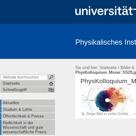
Physikalisches Inst
Aktuelles
Studium & Lehre
Öffentlichkeit & Presse
Redl
›
Sie sind hier:
Startseite
Bilder &
PhysKolloquium_Moser_SS25.j
PhysKolloquium_M
Startseite
Schnellzugriff
Aktuelles
Studium & Lehre
Zeige Bild in voller Größe…
Öffentlichkeit & Presse
Redlichkeit in der
Wissenschaft und gute
wissenschaftliche Praxis