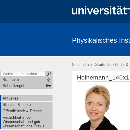
Physikalisches Inst
Aktuelles
Studium & Lehre
Öffentlichkeit & Presse
Redl
›
Sie sind hier:
Startseite
Bilder &
Heinemann_140x18
Startseite
Schnellzugriff
Aktuelles
Studium & Lehre
Öffentlichkeit & Presse
Redlichkeit in der
Wissenschaft und gute
wissenschaftliche Praxis