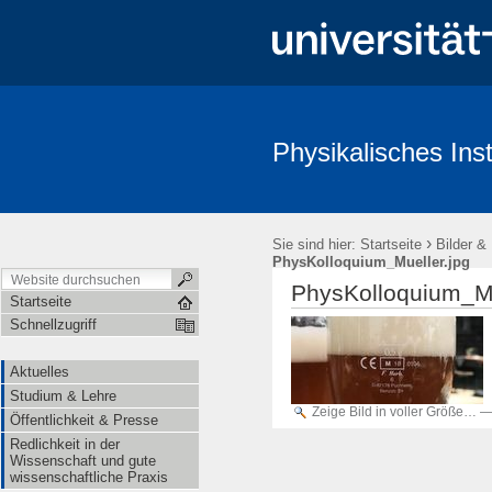
Physikalisches Inst
Aktuelles
Studium & Lehre
Öffentlichkeit & Presse
Redl
›
Sie sind hier:
Startseite
Bilder &
PhysKolloquium_Mueller.jpg
PhysKolloquium_Mu
Startseite
Schnellzugriff
Aktuelles
Studium & Lehre
Zeige Bild in voller Größe…
Öffentlichkeit & Presse
Redlichkeit in der
Wissenschaft und gute
wissenschaftliche Praxis