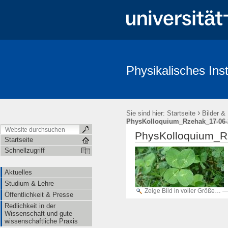
Physikalisches Inst
Aktuelles
Studium & Lehre
Öffentlichkeit & Presse
Redl
›
Sie sind hier:
Startseite
Bilder &
PhysKolloquium_Rzehak_17-06-
PhysKolloquium_R
Startseite
Schnellzugriff
Aktuelles
Studium & Lehre
Zeige Bild in voller Größe…
Öffentlichkeit & Presse
Redlichkeit in der
Wissenschaft und gute
wissenschaftliche Praxis