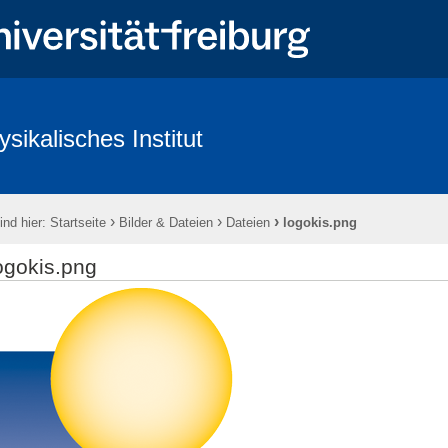
ysikalisches Institut
ntlichkeit & Presse
Redlichkeit in der Wissenschaft und gute wissenscha
›
›
›
ind hier:
Startseite
Bilder & Dateien
Dateien
logokis.png
ogokis.png