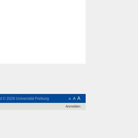
A
ht © 2026
Universität Freiburg
A
A
Anmelden