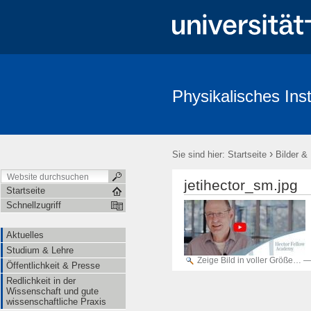
Physikalisches Inst
Aktuelles
Studium & Lehre
Öffentlichkeit & Presse
Redl
›
Sie sind hier:
Startseite
Bilder &
jetihector_sm.jpg
Startseite
Schnellzugriff
Aktuelles
Studium & Lehre
Zeige Bild in voller Größe…
Öffentlichkeit & Presse
Redlichkeit in der
Wissenschaft und gute
wissenschaftliche Praxis