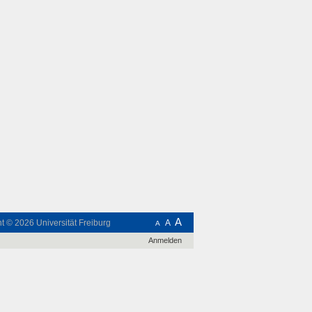
A
ht © 2026
Universität Freiburg
A
A
Anmelden