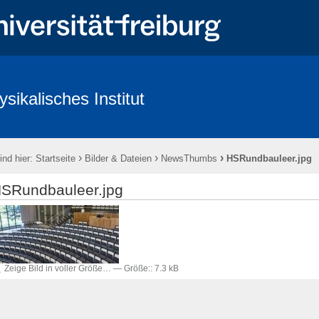
ysikalisches Institut
ntlichkeit & Presse
Redlichkeit in der Wissenschaft und gute wissenscha
›
›
›
ind hier:
Startseite
Bilder & Dateien
NewsThumbs
HSRundbauleer.jpg
SRundbauleer.jpg
Zeige Bild in voller Größe…
—
Größe:
:
7.3 kB