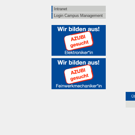
Intranet
Login Campus Management
Üb