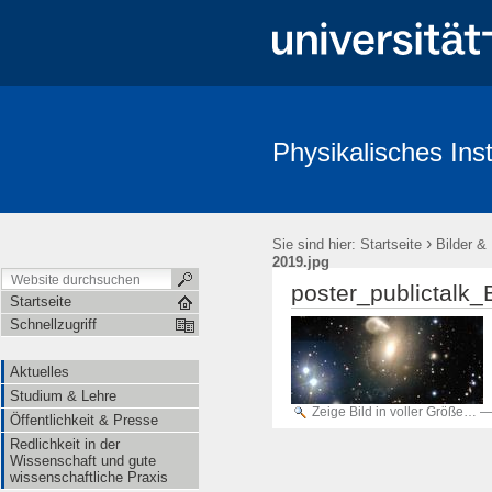
Physikalisches Inst
Aktuelles
Studium & Lehre
Öffentlichkeit & Presse
Redl
›
Sie sind hier:
Startseite
Bilder &
2019.jpg
poster_publictalk
Startseite
Schnellzugriff
Aktuelles
Studium & Lehre
Zeige Bild in voller Größe…
Öffentlichkeit & Presse
Redlichkeit in der
Wissenschaft und gute
wissenschaftliche Praxis