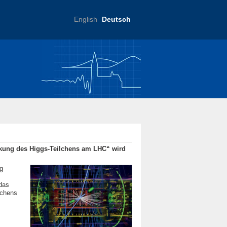
English
Deutsch
ftliche Praxis
ckung des Higgs-Teilchens am LHC“ wird
rg
das
lchens