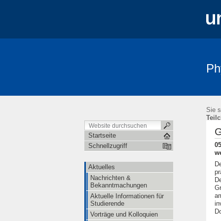
Ph
Aktuelles
Studium & Lehre
Öffe
Sie s
Teil
G
Startseite
0
Schnellzugriff
we
De
Aktuelles
pr
Nachrichten &
De
Bekanntmachungen
Gr
am
Aktuelle Informationen für
Studierende
in
Do
Vorträge und Kolloquien