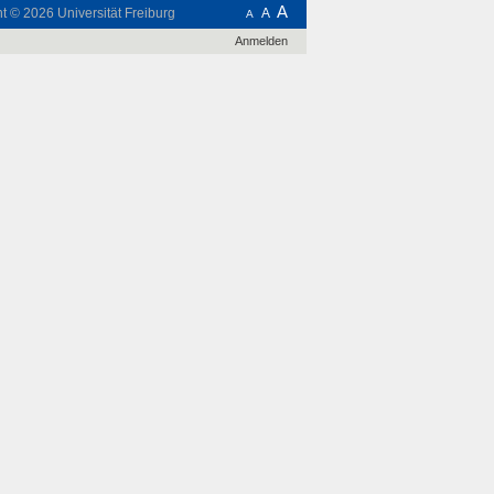
A
ht © 2026
Universität Freiburg
A
A
Anmelden