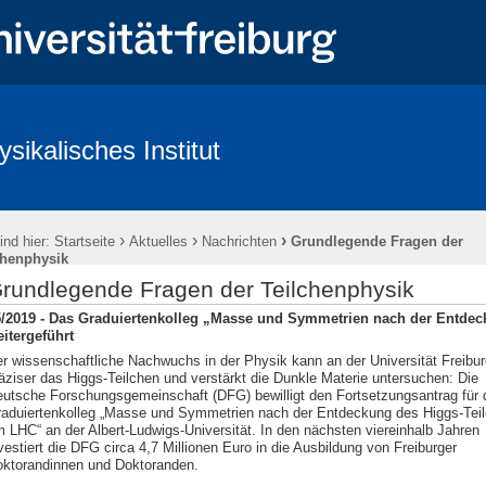
ysikalisches Institut
ntlichkeit & Presse
Redlichkeit in der Wissenschaft und gute wissenscha
›
›
›
ind hier:
Startseite
Aktuelles
Nachrichten
Grundlegende Fragen der
chenphysik
rundlegende Fragen der Teilchenphysik
5/2019 - Das Graduiertenkolleg „Masse und Symmetrien nach der Entde
itergeführt
r wissenschaftliche Nachwuchs in der Physik kann an der Universität Freibu
äziser das Higgs-Teilchen und verstärkt die Dunkle Materie untersuchen: Die
utsche Forschungsgemeinschaft (DFG) bewilligt den Fortsetzungsantrag für 
aduiertenkolleg „Masse und Symmetrien nach der Entdeckung des Higgs-Tei
 LHC“ an der Albert-Ludwigs-Universität. In den nächsten viereinhalb Jahren
vestiert die DFG circa 4,7 Millionen Euro in die Ausbildung von Freiburger
ktorandinnen und Doktoranden.