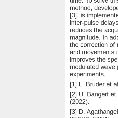
time. To solve th
method, develope
[3], is implement
inter-pulse delay
reduces the acqui
magnitude. In add
the correction of
and movements in 
improves the spec
modulated wave p
experiments.
[1] L. Bruder et 
[2] U. Bangert e
(2022).
[3] D. Agathangel