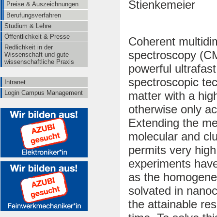
Stienkemeier
Preise & Auszeichnungen
Berufungsverfahren
Studium & Lehre
Öffentlichkeit & Presse
Coherent multidi
Redlichkeit in der
spectroscopy (C
Wissenschaft und gute
wissenschaftliche Praxis
powerful ultrafast
spectroscopic te
Intranet
Login Campus Management
matter with a hig
otherwise only ac
Extending the me
molecular and clu
permits very high
experiments have
as the homogeneo
solvated in nanoc
the attainable res