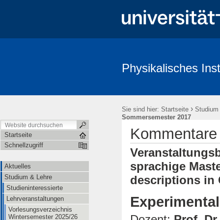
Physikalisches Inst
Aktuelles
Studium & Lehre
Öffentlichkeit & Presse
Redl
›
Sie sind hier:
Startseite
Studium
Sommersemester 2017
Kommentare
Startseite
Schnellzugriff
Veranstaltungsb
sprachige Maste
Aktuelles
Studium & Lehre
descriptions in
Studieninteressierte
Experimental
Lehrveranstaltungen
Vorlesungsverzeichnis
Dozent:
Prof. Dr
Wintersemester 2025/26