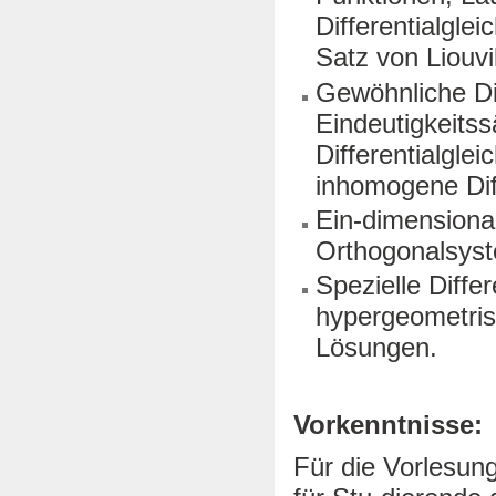
Differentialgle
Satz von Liouvi
Gewöhnliche Dif
Eindeutigkeitss
Differentialgl
inhomogene Diff
Ein-dimensiona
Orthogonalsys
Spezielle Diffe
hypergeometris
Lösungen.
Vorkenntnisse:
Für die Vorlesun