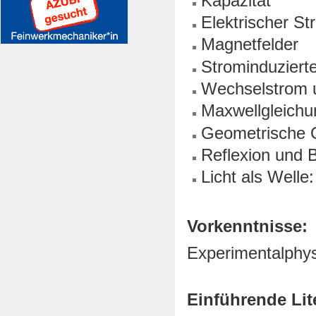
Kapazität
Elektrischer S
Magnetfelder
Strominduzierte
Wechselstrom 
Maxwellgleichu
Geometrische 
Reflexion und 
Licht als Welle
Vorkenntnisse:
Experimentalphys
Einführende Lit