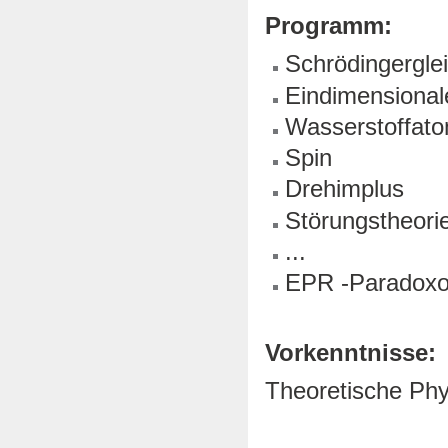
Programm:
Schrödingergle
Eindimensiona
Wasserstoffat
Spin
Drehimplus
Störungstheori
...
EPR -Paradoxon
Vorkenntnisse:
Theoretische Phys