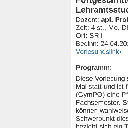
Lehramtsstu
Dozent:
apl. Pro
Zeit: 4 st., Mo, D
Ort: SR I
Beginn: 24.04.20
Vorlesungslink
Programm:
Diese Vorlesung s
Mal statt und is
(GymPO) eine Pfl
Fachsemester. S
können wahlweise
Schwerpunkt dies
bezieht sich ein 