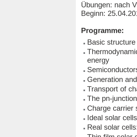
Übungen: nach Ve
Beginn: 25.04.20
Programme:
Basic structure 
Thermodynamic l
energy
Semiconductors:
Generation and
Transport of ch
The pn-junctio
Charge carrier s
Ideal solar cell
Real solar cells:
Thin film solar 