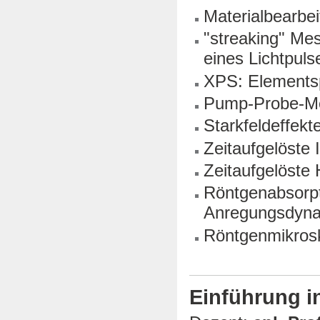
Materialbearbei
"streaking" Mes
eines Lichtpuls
XPS: Elementsp
Pump-Probe-Me
Starkfeldeffekt
Zeitaufgelöste 
Zeitaufgelöste 
Röntgenabsorpt
Anregungsdyn
Röntgenmikros
Einführung in