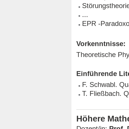
Störungstheori
...
EPR -Paradoxon
Vorkenntnisse:
Theoretische Phys
Einführende Lit
F. Schwabl. Q
T. Fließbach. 
Höhere Math
Dozent/in:
Prof. 