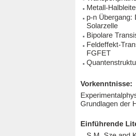
Metall-Halbleit
p-n Übergang: 
Solarzelle
Bipolare Trans
Feldeffekt-Tr
FGFET
Quantenstrukt
Vorkenntnisse:
Experimentalphys
Grundlagen der Ha
Einführende Lit
S.M. Sze and K