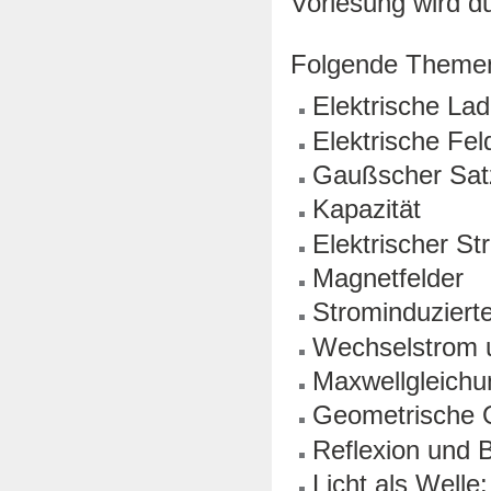
Vorlesung wird d
Folgende Themen
Elektrische La
Elektrische Fel
Gaußscher Satz
Kapazität
Elektrischer S
Magnetfelder
Strominduzierte
Wechselstrom 
Maxwellgleichu
Geometrische 
Reflexion und 
Licht als Welle