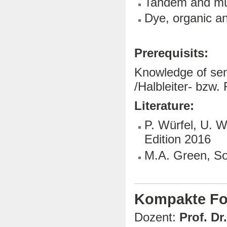
Tandem and mult
Dye, organic an
Prerequisits:
Knowledge of sem
/Halbleiter- bzw.
Literature:
P. Würfel, U. W
Edition 2016
M.A. Green, So
Kompakte For
Dozent:
Prof. Dr