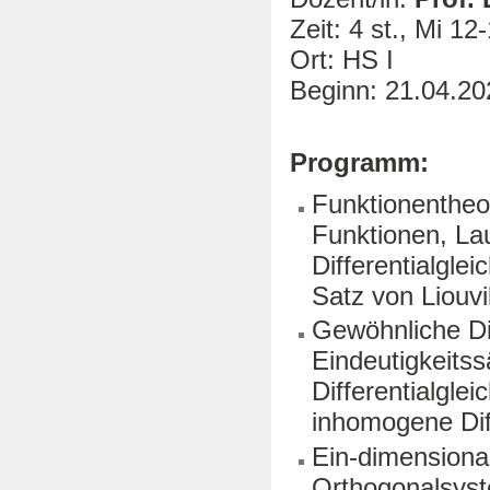
Zeit: 4 st., Mi 12
Ort: HS I
Beginn: 21.04.20
Programm:
Funktionenthe
Funktionen, La
Differentialgle
Satz von Liouvi
Gewöhnliche Dif
Eindeutigkeitss
Differentialgl
inhomogene Diff
Ein-dimensiona
Orthogonalsys