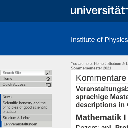
Institute of Physics
News
Scientific honesty and the principles of good scientific pract
›
You are here:
Home
Studium & L
Sommersemester 2021
Kommentare
Home
Quick Access
Veranstaltungsb
sprachige Maste
News
Scientific honesty and the
descriptions in
principles of good scientific
practice
Mathematik I
Studium & Lehre
Lehrveranstaltungen
Dozent:
apl. Pro