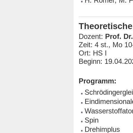
H. Römer, M. F
Theoretische 
Dozent:
Prof. Dr
Zeit: 4 st., Mo 1
Ort: HS I
Beginn: 19.04.20
Programm:
Schrödingergle
Eindimensiona
Wasserstoffat
Spin
Drehimplus