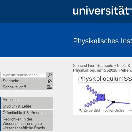
Physikalisches Inst
Aktuelles
Studium & Lehre
Öffentlichkeit & Presse
Redl
›
Sie sind hier:
Startseite
Bilder &
PhysKolloquiumSS2026_Pellen.
PhysKolloquiumSS
Startseite
Schnellzugriff
Aktuelles
Studium & Lehre
Zeige Bild in voller Größe…
Öffentlichkeit & Presse
Redlichkeit in der
Wissenschaft und gute
wissenschaftliche Praxis